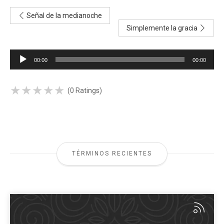
Señal de la medianoche
Simplemente la gracia
Reproductor
00:00
00:00
de
audio
★
★
★
★
★
★
★
★
★
★
(0 Ratings)
TÉRMINOS RECIENTES