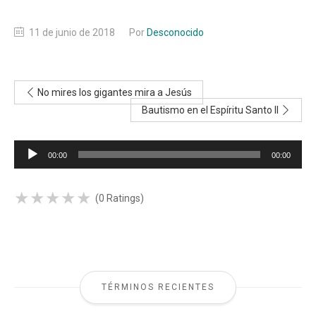
11 de junio de 2018
Por
Desconocido
No mires los gigantes mira a Jesús
Bautismo en el Espíritu Santo II
Reproductor
00:00
00:00
de
audio
★
★
★
★
★
★
★
★
★
★
(0 Ratings)
TÉRMINOS RECIENTES