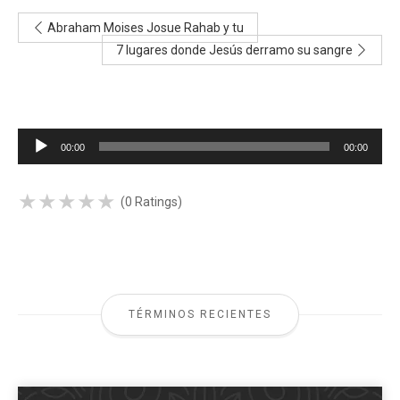
Abraham Moises Josue Rahab y tu
7 lugares donde Jesús derramo su sangre
Reproductor
00:00
00:00
de
audio
★
★
★
★
★
★
★
★
★
★
(0 Ratings)
TÉRMINOS RECIENTES