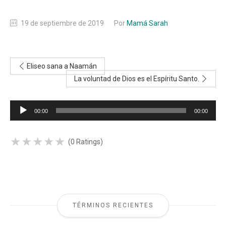
19 de septiembre de 2019
Por
Mamá Sarah
Eliseo sana a Naamán
La voluntad de Dios es el Espíritu Santo.
Reproductor
00:00
00:00
de
audio
★
★
★
★
★
★
★
★
★
★
(0 Ratings)
TÉRMINOS RECIENTES