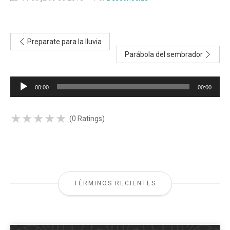
Preparate para la lluvia
Parábola del sembrador
Reproductor
00:00
00:00
de
audio
★
★
★
★
★
★
★
★
★
★
(0 Ratings)
TÉRMINOS RECIENTES