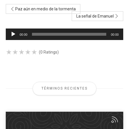
Paz aún en medio de la tormenta
La señal de Emanuel
Reproductor
00:00
00:00
de
audio
★
★
★
★
★
★
★
★
★
★
(0 Ratings)
TÉRMINOS RECIENTES