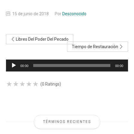
15 de junio de 2018
Por
Desconocido
Libres Del Poder Del Pecado
Tiempo de Restauración
Reproductor
00:00
00:00
de
audio
★
★
★
★
★
★
★
★
★
★
(0 Ratings)
TÉRMINOS RECIENTES