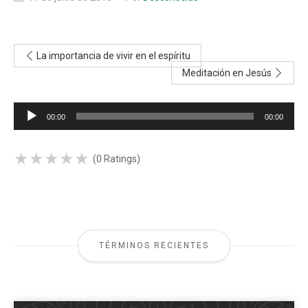
La importancia de vivir en el espíritu
Meditación en Jesús
Reproductor
00:00
00:00
de
audio
★
★
★
★
★
★
★
★
★
★
(0 Ratings)
TÉRMINOS RECIENTES